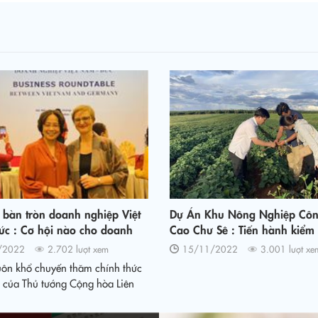
 bàn tròn doanh nghiệp Việt
Dự Án Khu Nông Nghiệp Cô
ức : Cơ hội nào cho doanh
Cao Chư Sê : Tiến hành kiểm 
iệt đứng trước suy thoái kinh
lượng mã vùng trồng khoai l
/2022
2.702 lượt xem
15/11/2022
3.001 lượt xe
cầu?
uôn khổ chuyến thăm chính thức
 của Thủ tướng Cộng hòa Liên
Olaf Scholz, tối 13/11, Hội
tròn doanh nghiệp Việt Nam -