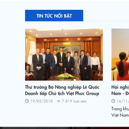
TIN TỨC NỔI BẬT
Thứ trưởng Bộ Nông nghiệp Lê Quốc
Hội nghị
Doanh tiếp Chủ tịch Việt Phúc Group
Nam - Đ
và Tập đoàn Công nghệ, năng lượng
nghiệp V
19/05/2018
7.819 lượt xem
16/11
tái tạo hàng đầu Hà Lan.
tế toàn 
Trong kh
Việt Nam
bang Đức 
nghị bàn 