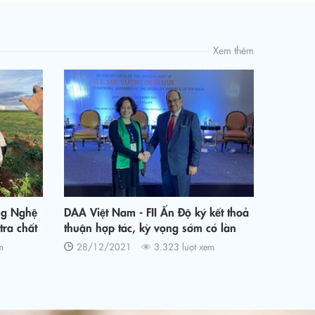
Xem thêm
ng Nghệ
DAA Việt Nam - FII Ấn Độ ký kết thoả
tra chất
thuận hợp tác, kỳ vọng sớm có làn
ang
sóng đầu tư mới
m
28/12/2021
3.323 lượt xem