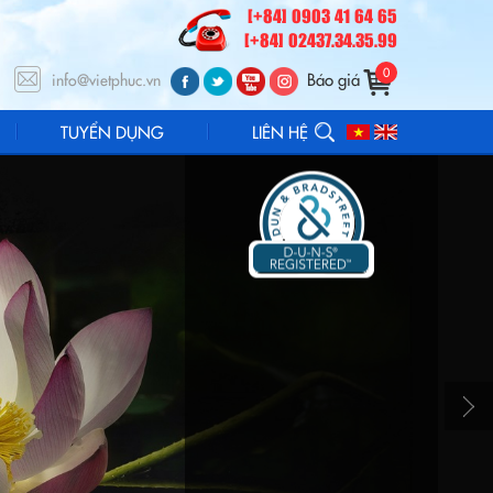
[+84] 0903 41 64 65
[+84] 02437.34.35.99
0
Báo giá
info@vietphuc.vn
TUYỂN DỤNG
LIÊN HỆ