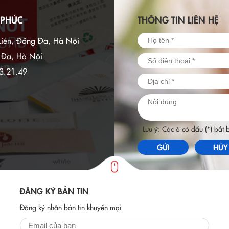
ễn ra dưới sự chủ trì của Thủ
 PHÚC
THÔNG TIN LIÊN HỆ
ính phủ Phạm Minh Chính và Thủ
 Olaf Scholz. Việt Phúc Group
Liên, Đống Đa, Hà Nội
với vai trò tiên phong trong lĩnh
nghiệp công nghệ cao, tìm kiếm
g Đa, Hà Nội
p tác với các doanh nghiệp Đức.
3.21.49
Lưu ý: Các ô có dấu (*) bắt
GỬI
HỦY
ĐĂNG KÝ BẢN TIN
Đăng ký nhận bản tin khuyến mại