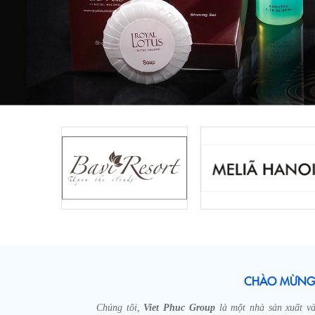
CHÀO MỪNG 
Chúng tôi,
Viet Phuc Group
là một nhà sản xuất v