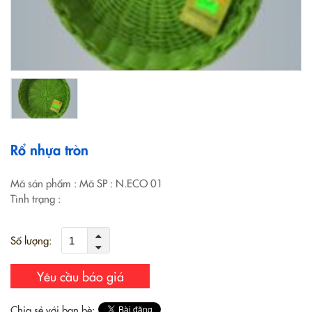
Rổ nhựa tròn
Mã sản phẩm
: Mã SP : N.ECO 01
Tình trạng
:
Số lượng:
Yêu cầu báo giá
Chia sẻ với bạn bè: