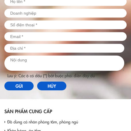
Lưu ý: Các ô có dấu (*) bắt buộc phải điền đầy đủ
GỬI
HỦY
SẢN PHẨM CUNG CẤP
Đồ dùng cá nhân phòng tắm, phòng ngủ
Khăn bông, áo tắm