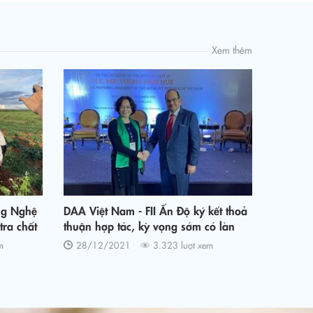
Xem thêm
ng Nghệ
DAA Việt Nam - FII Ấn Độ ký kết thoả
tra chất
thuận hợp tác, kỳ vọng sớm có làn
ang
sóng đầu tư mới
m
28/12/2021
3.323 lượt xem