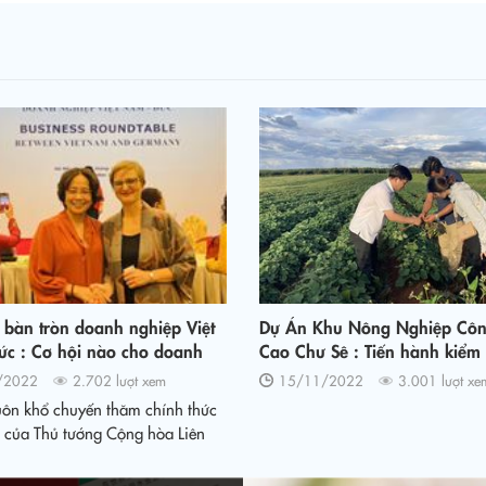
 bàn tròn doanh nghiệp Việt
Dự Án Khu Nông Nghiệp Cô
ức : Cơ hội nào cho doanh
Cao Chư Sê : Tiến hành kiểm 
iệt đứng trước suy thoái kinh
lượng mã vùng trồng khoai l
/2022
2.702 lượt xem
15/11/2022
3.001 lượt xe
cầu?
uôn khổ chuyến thăm chính thức
 của Thủ tướng Cộng hòa Liên
Olaf Scholz, tối 13/11, Hội
tròn doanh nghiệp Việt Nam -