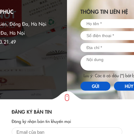
ễn ra dưới sự chủ trì của Thủ
 PHÚC
THÔNG TIN LIÊN HỆ
ính phủ Phạm Minh Chính và Thủ
 Olaf Scholz. Việt Phúc Group
Liên, Đống Đa, Hà Nội
với vai trò tiên phong trong lĩnh
nghiệp công nghệ cao, tìm kiếm
g Đa, Hà Nội
p tác với các doanh nghiệp Đức.
3.21.49
Lưu ý: Các ô có dấu (*) bắt
GỬI
HỦY
ĐĂNG KÝ BẢN TIN
Đăng ký nhận bản tin khuyến mại