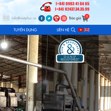
[+84] 0903 41 64 65
[+84] 02437.34.35.99
0
Báo giá
info@vietphuc.vn
TUYỂN DỤNG
LIÊN HỆ