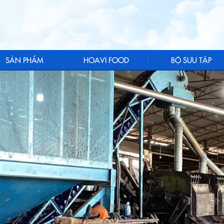
.
SẢN PHẨM
HOAVI FOOD
BỘ SƯU TẬP