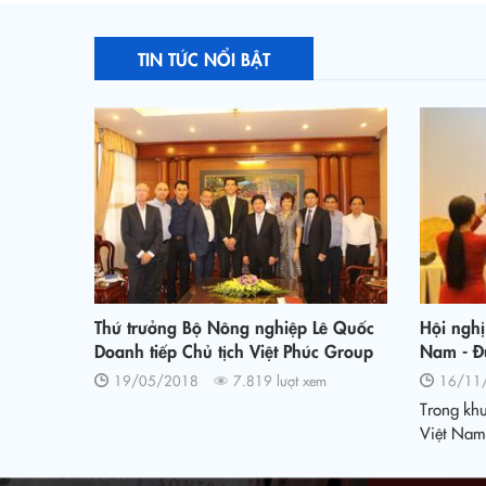
TIN TỨC NỔI BẬT
Thứ trưởng Bộ Nông nghiệp Lê Quốc
Hội nghị
Doanh tiếp Chủ tịch Việt Phúc Group
Nam - Đ
và Tập đoàn Công nghệ, năng lượng
nghiệp V
19/05/2018
7.819 lượt xem
16/11
tái tạo hàng đầu Hà Lan.
tế toàn 
Trong kh
Việt Nam
bang Đức 
nghị bàn 