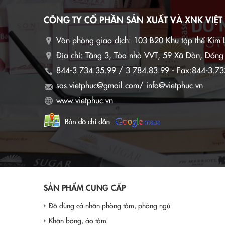
Đức đã di
CÔNG TY CỔ PHẦN SẢN XUẤT VÀ XNK VIỆT
tướng Ch
tướng Đức
Văn phòng giao dịch:
103 B20 Khu tập thể Kim 
tham gia 
vực nông 
Địa chỉ: Tầng 3, Tòa nhà VVT, 59 Xã Đàn, Đốn
cơ hội hợ
844-3.734.35.99 / 3 784.83.99 - Fax:844-3.73
sas.vietphuc@gmail.com/ info@vietphuc.vn
www.vietphuc.vn
SẢN PHẨM CUNG CẤP
Đồ dùng cá nhân phòng tắm, phòng ngủ
Khăn bông, áo tắm