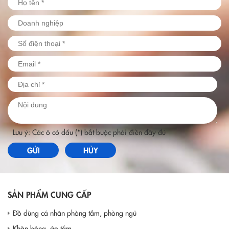
Lưu ý: Các ô có dấu (*) bắt buộc phải điền đầy đủ
GỬI
HỦY
SẢN PHẨM CUNG CẤP
Đồ dùng cá nhân phòng tắm, phòng ngủ
Khăn bông, áo tắm