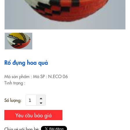
Rổ đựng hoa quả
Mã sản phẩm
: Mã SP : N.ECO 06
Tình trạng
:
Số lượng:
Yêu cầu báo giá
Chia sẻ với bạn bè: