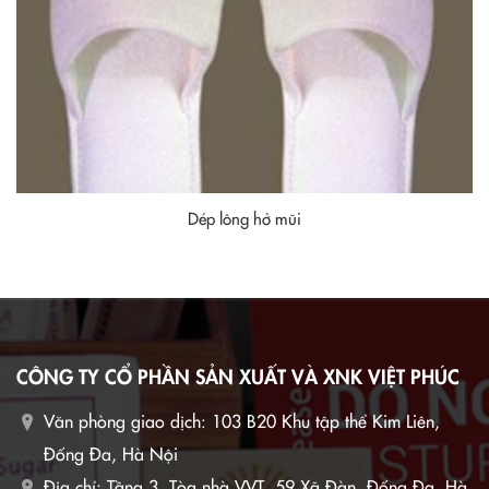
Dép lông hở mũi
CÔNG TY CỔ PHẦN SẢN XUẤT VÀ XNK VIỆT PHÚC
Văn phòng giao dịch:
103 B20 Khu tập thể Kim Liên,
Đống Đa, Hà Nội
Địa chỉ: Tầng 3, Tòa nhà VVT, 59 Xã Đàn, Đống Đa, Hà