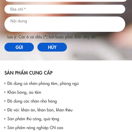
Lưu ý: Các ô có dấu (*) bắt buộc phải điền đầy đủ
GỬI
HỦY
SẢN PHẨM CUNG CẤP
Đồ dùng cá nhân phòng tắm, phòng ngủ
Khăn bông, áo tắm
Đồ dùng các nhân nhà hàng
Đồ vải: khăn ăn, khăn bàn, khăn thêu
Sản phẩm thủ công, quà tặng
Sản phẩm nông nghiệp CN cao