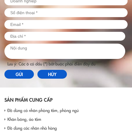
Lưu ý: Các ô có dấu (*) bắt buộc phải điền đầy đủ
GỬI
HỦY
SẢN PHẨM CUNG CẤP
Đồ dùng cá nhân phòng tắm, phòng ngủ
Khăn bông, áo tắm
Đồ dùng các nhân nhà hàng