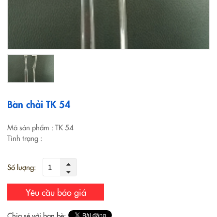
Bàn chải TK 54
Mã sản phẩm
: TK 54
Tình trạng
:
Số lượng:
Yêu cầu báo giá
Chia sẻ với bạn bè: