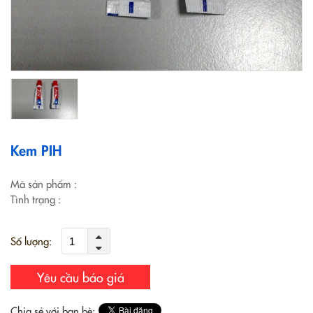
Kem PIH
Mã sản phẩm
:
Tình trạng
:
Số lượng:
Yêu cầu báo giá
Chia sẻ với bạn bè: