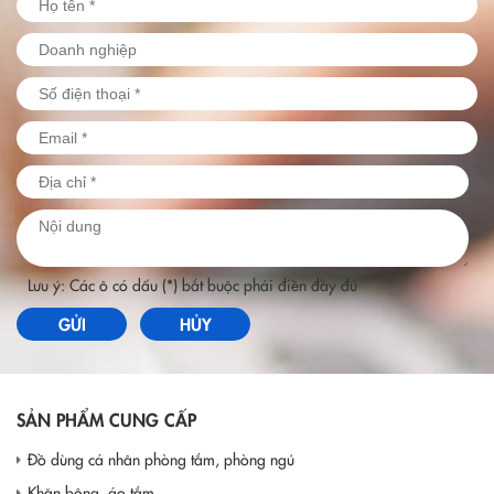
Lưu ý: Các ô có dấu (*) bắt buộc phải điền đầy đủ
GỬI
HỦY
SẢN PHẨM CUNG CẤP
Đồ dùng cá nhân phòng tắm, phòng ngủ
Khăn bông, áo tắm