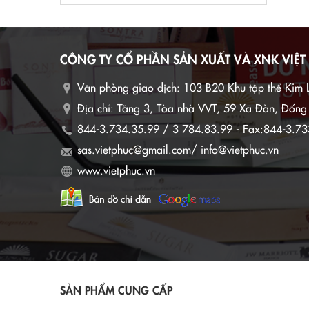
CÔNG TY CỔ PHẦN SẢN XUẤT VÀ XNK VIỆT
Văn phòng giao dịch:
103 B20 Khu tập thể Kim 
Địa chỉ: Tầng 3, Tòa nhà VVT, 59 Xã Đàn, Đốn
844-3.734.35.99 / 3 784.83.99 - Fax:844-3.73
sas.vietphuc@gmail.com/ info@vietphuc.vn
www.vietphuc.vn
SẢN PHẨM CUNG CẤP