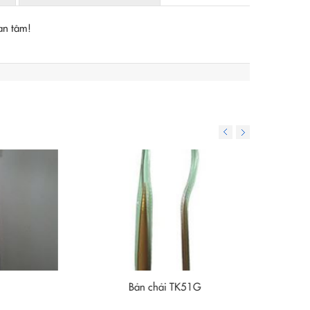
an tâm!
Bản chải TK51G