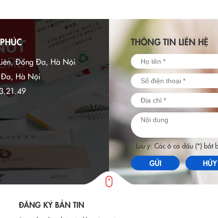
 PHÚC
THÔNG TIN LIÊN HỆ
Liên, Đống Đa, Hà Nội
g Đa, Hà Nội
3.21.49
Lưu ý: Các ô có dấu (*) bắt
GỬI
HỦY
ĐĂNG KÝ BẢN TIN