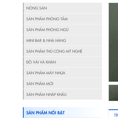
NÔNG SẢN
SẢN PHẨM PHÒNG TẮM
SẢN PHẨM PHÒNG NGỦ
MINI BAR & NHÀ HÀNG
SẢN PHẨM THỦ CÔNG MỸ NGHỆ
ĐỒ VẢI VÀ KHĂN
SẢN PHẨM MÂY NHỰA
SẢN PHẨM MỚI
SẢN PHẨM NHẬP KHẨU
SẢN PHẨM NỔI BẬT
T