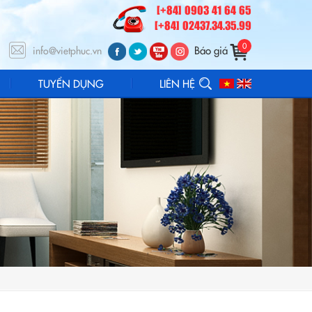
[+84] 0903 41 64 65
[+84] 02437.34.35.99
0
Báo giá
info@vietphuc.vn
TUYỂN DỤNG
LIÊN HỆ