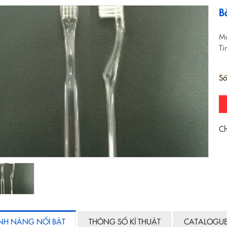
B
Mã
Tì
Số
Ch
ÍNH NĂNG NỔI BẬT
THÔNG SỐ KĨ THUẬT
CATALOGU