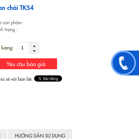
àn chải TK54
 sản phẩm
:
nh trạng
:
 lượng:
Yêu cầu báo giá
ia sẻ với bạn bè:
E
HƯỚNG DẪN SỬ DỤNG