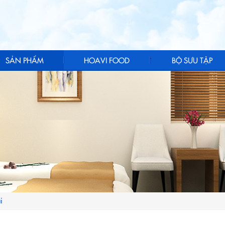
.
SẢN PHẨM
HOAVI FOOD
BỘ SƯU TẬP
i