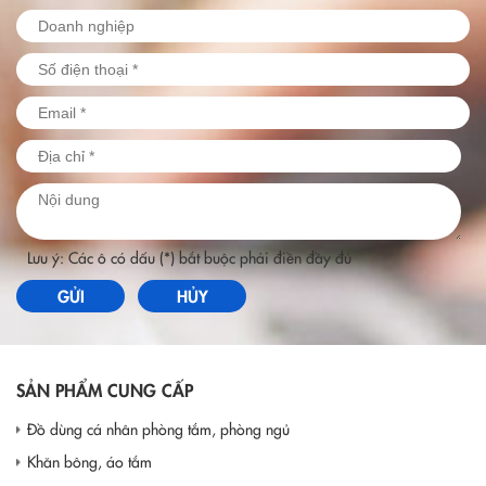
Lưu ý: Các ô có dấu (*) bắt buộc phải điền đầy đủ
GỬI
HỦY
SẢN PHẨM CUNG CẤP
Đồ dùng cá nhân phòng tắm, phòng ngủ
Khăn bông, áo tắm