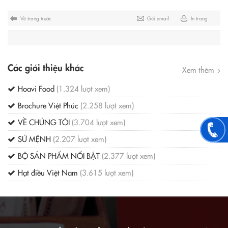
Về trang trước
Gửi email
In trang
Các giới thiệu khác
Xem thêm
Hoavi Food
(1.324 lượt xem)
Brochure Việt Phúc
(2.258 lượt xem)
VỀ CHÚNG TÔI
(3.704 lượt xem)
SỨ MỆNH
(2.207 lượt xem)
BỘ SẢN PHẨM NỔI BẬT
(2.377 lượt xem)
Hạt điều Việt Nam
(3.615 lượt xem)