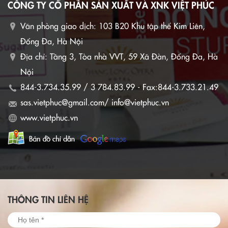
CÔNG TY CỔ PHẦN SẢN XUẤT VÀ XNK VIỆT PHÚC
Văn phòng giao dịch:
103 B20 Khu tập thể Kim Liên,
Đống Đa, Hà Nội
Địa chỉ: Tầng 3, Tòa nhà VVT, 59 Xã Đàn, Đống Đa, Hà
Nội
844-3.734.35.99 / 3 784.83.99 - Fax:844-3.733.21.49
sas.vietphuc@gmail.com/ info@vietphuc.vn
www.vietphuc.vn
THÔNG TIN LIÊN HỆ