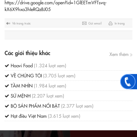
https://drive.google.com/open?id=1GlEETmVFTsvq-
kX6X9hxa3hIeRQzBJ05
Về trang trước
Gửi email
In trang
Các giới thiệu khác
Xem thêm
Hoavi Food
(1.324 lượt xem)
VỀ CHÚNG TÔI
(3.705 lượt xem)
TẦM NHÌN
(1.984 lượt xem)
SỨ MỆNH
(2.207 lượt xem)
BỘ SẢN PHẨM NỔI BẬT
(2.377 lượt xem)
Hạt điều Việt Nam
(3.615 lượt xem)