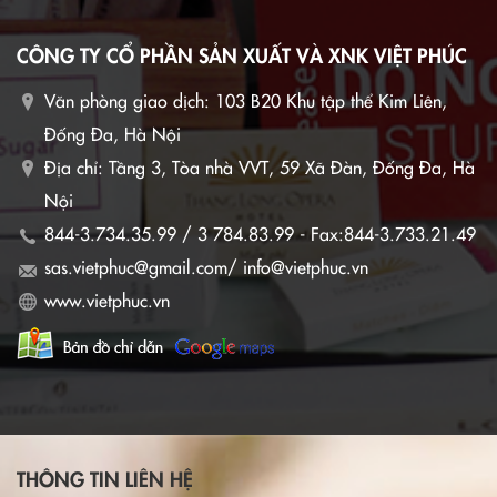
CÔNG TY CỔ PHẦN SẢN XUẤT VÀ XNK VIỆT PHÚC
Văn phòng giao dịch:
103 B20 Khu tập thể Kim Liên,
Đống Đa, Hà Nội
Địa chỉ: Tầng 3, Tòa nhà VVT, 59 Xã Đàn, Đống Đa, Hà
Nội
844-3.734.35.99 / 3 784.83.99 - Fax:844-3.733.21.49
sas.vietphuc@gmail.com/ info@vietphuc.vn
www.vietphuc.vn
THÔNG TIN LIÊN HỆ