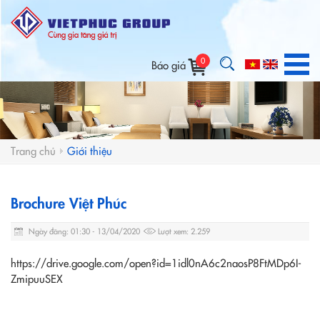
0
Báo giá
Trang chủ
Giới thiệu
Brochure Việt Phúc
Ngày đăng: 01:30 - 13/04/2020
Lượt xem: 2.259
https://drive.google.com/open?id=1idl0nA6c2naosP8FtMDp6I-
ZmipuuSEX