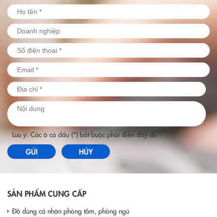
Lưu ý: Các ô có dấu (*) bắt buộc phải điền đầy đủ
GỬI
HỦY
SẢN PHẨM CUNG CẤP
Đồ dùng cá nhân phòng tắm, phòng ngủ