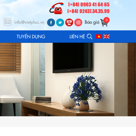
[+84] 0903 41 64 65
[+84] 02437.34.35.99
0
Báo giá
info@vietphuc.vn
TUYỂN DỤNG
LIÊN HỆ