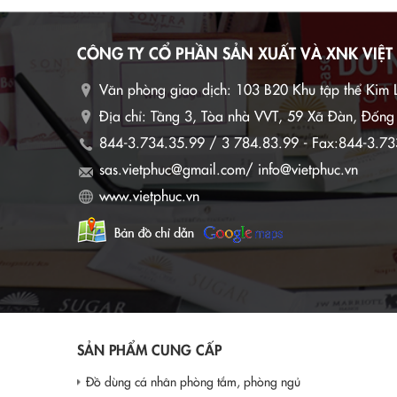
CÔNG TY CỔ PHẦN SẢN XUẤT VÀ XNK VIỆT
Văn phòng giao dịch:
103 B20 Khu tập thể Kim 
Địa chỉ: Tầng 3, Tòa nhà VVT, 59 Xã Đàn, Đốn
844-3.734.35.99 / 3 784.83.99 - Fax:844-3.73
sas.vietphuc@gmail.com/ info@vietphuc.vn
www.vietphuc.vn
SẢN PHẨM CUNG CẤP
Đồ dùng cá nhân phòng tắm, phòng ngủ