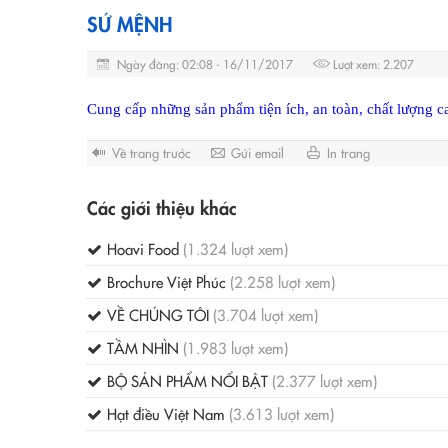
SỨ MỆNH
Ngày đăng: 02:08 - 16/11/2017
Lượt xem: 2.207
Cung cấp những sản phẩm tiện ích, an toàn, chất lượng c
Về trang trước
Gửi email
In trang
Các giới thiệu khác
Hoavi Food
(1.324 lượt xem)
Brochure Việt Phúc
(2.258 lượt xem)
VỀ CHÚNG TÔI
(3.704 lượt xem)
TẦM NHÌN
(1.983 lượt xem)
BỘ SẢN PHẨM NỔI BẬT
(2.377 lượt xem)
Hạt điều Việt Nam
(3.613 lượt xem)